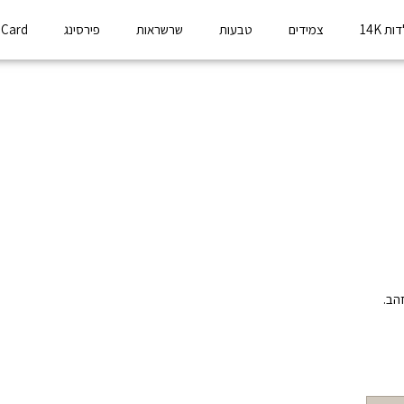
ת 14K
צמידים
טבעות
שרשראות
פירסינג
t Card