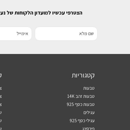
הצטרפי עכשיו למועדון הלקוחות של נע
קטגוריות
ק
טבעות
צ
טבעות זהב 14K
צמ
טבעות כסף 925
צמ
עגילים
ש
עגילי כסף 925
שר
פירסינג
שר