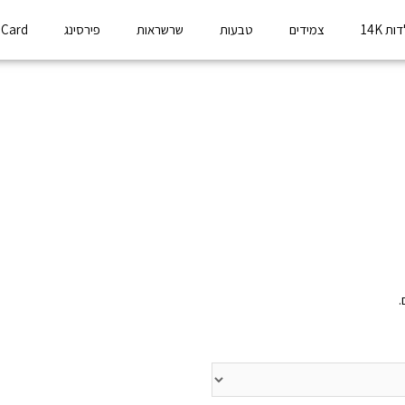
ת 14K
צמידים
טבעות
שרשראות
פירסינג
t Card