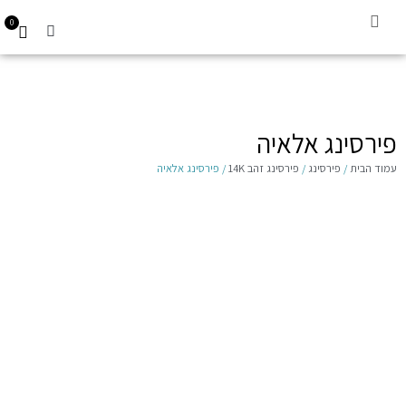
0
קביעת תור
עגילים לילדות 14K
Gift Card
פירסינג אלאיה
עמוד הבית
/
פירסינג
/
פירסינג זהב 14K
/ פירסינג אלאיה