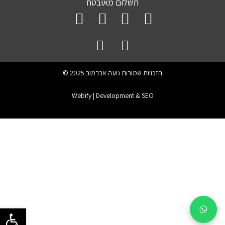
תכשיטי כסף
תשלום מאובטח
רשימת משאלות
תכשיטי זהב
מדיניות ביטול עסקה
תקנון אתר
הזכויות שמורות נועה אברמוב 2025 ©
Webify | Development & SEO
פתח סרגל 
צ'אט