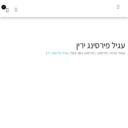
0
קביעת תור
עגילים לילדות 14K
Gift Card
עגיל פירסינג ירין
עמוד הבית
/
פירסינג
/
פירסינג כסף 925
/ עגיל פירסינג ירין