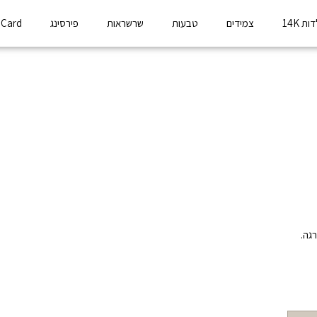
ת 14K
צמידים
טבעות
שרשראות
פירסינג
t Card