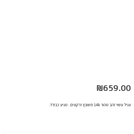
₪
659.00
עגיל עשוי זהב טהור 14k משובץ זרקונים . מגיע כבודד.