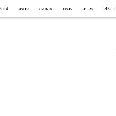
ת 14K
צמידים
טבעות
שרשראות
פירסינג
t Card